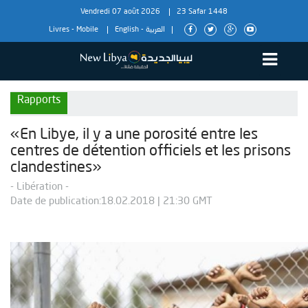
Vendredi 07 août 2026
23 Safar 1448
Livres
-
Mobile
English
-
العربية
Rapports
«En Libye, il y a une porosité entre les
centres de détention officiels et les prisons
clandestines»
- Libération -
Date de publication:18.02.2018 | 21:30 GMT