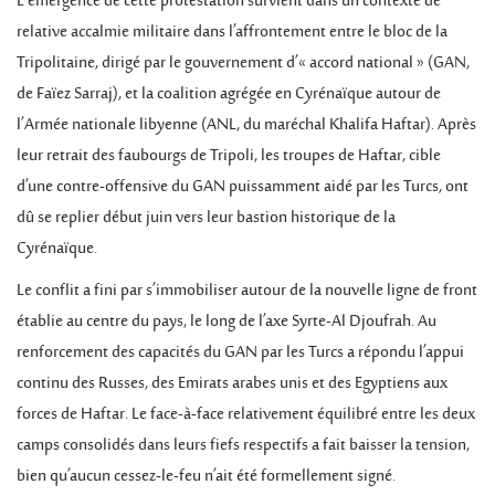
L’émergence de cette protestation survient dans un contexte de
relative accalmie militaire dans l’affrontement entre le bloc de la
Tripolitaine, dirigé par le gouvernement d’« accord national » (GAN,
de Faïez Sarraj), et la coalition agrégée en Cyrénaïque autour de
l’Armée nationale libyenne (ANL, du maréchal Khalifa Haftar). Après
leur retrait des faubourgs de Tripoli, les troupes de Haftar, cible
d’une contre-offensive du GAN puissamment aidé par les Turcs, ont
dû se replier début juin vers leur bastion historique de la
Cyrénaïque.
Le conflit a fini par s’immobiliser autour de la nouvelle ligne de front
établie au centre du pays, le long de l’axe Syrte-Al Djoufrah. Au
renforcement des capacités du GAN par les Turcs a répondu l’appui
continu des Russes, des Emirats arabes unis et des Egyptiens aux
forces de Haftar. Le face-à-face relativement équilibré entre les deux
camps consolidés dans leurs fiefs respectifs a fait baisser la tension,
bien qu’aucun cessez-le-feu n’ait été formellement signé.