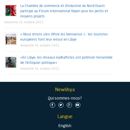
La Chambre de commerce et d’industrie du Nord-Ouest
participe au Forum international libyen pour les petits et
moyens projets
dimanche 31 octobre 2021
« Nous étions sûrs d’être les bienvenus » : les touristes
européens font leur retour en Libye
dimanche 31 octobre 2021
«En Libye, les réseaux kadhafistes ont pollinisé l’ensemble
de l’échiquier politique»
dimanche 31 octobre 2021
Newlibya
Qui sommes-nous?
Langue
English