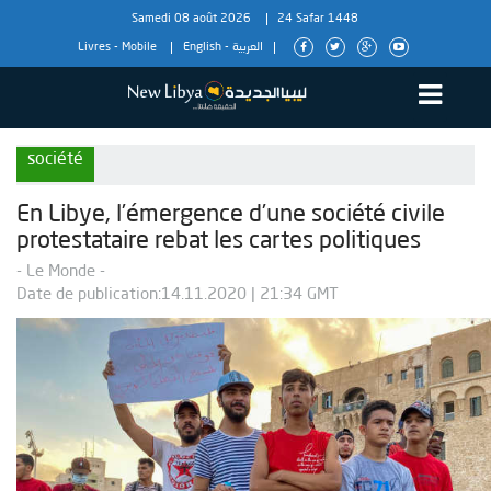
Samedi 08 août 2026
24 Safar 1448
Livres
-
Mobile
English
-
العربية
société
En Libye, l’émergence d’une société civile
protestataire rebat les cartes politiques
- Le Monde -
Date de publication:14.11.2020 | 21:34 GMT