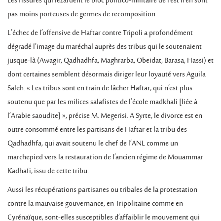
Les fissures qui lézardent le bloc politico-militaire de l’est n’en sont
pas moins porteuses de germes de recomposition.
L’échec de l’offensive de Haftar contre Tripoli a profondément
dégradé l’image du maréchal auprès des tribus qui le soutenaient
jusque-là (Awagir, Qadhadhfa, Maghrarba, Obeidat, Barasa, Hassi) et
dont certaines semblent désormais diriger leur loyauté vers Aguila
Saleh. « Les tribus sont en train de lâcher Haftar, qui n’est plus
soutenu que par les milices salafistes de l’école madkhali [liée à
l’Arabie saoudite] », précise M. Megerisi. A Syrte, le divorce est en
outre consommé entre les partisans de Haftar et la tribu des
Qadhadhfa, qui avait soutenu le chef de l’ANL comme un
marchepied vers la restauration de l’ancien régime de Mouammar
Kadhafi, issu de cette tribu.
Aussi les récupérations partisanes ou tribales de la protestation
contre la mauvaise gouvernance, en Tripolitaine comme en
Cyrénaïque, sont-elles susceptibles d’affaiblir le mouvement qui