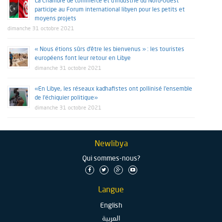
La Chambre de commerce et d’industrie du Nord-Ouest
participe au Forum international libyen pour les petits et
moyens projets
dimanche 31 octobre 2021
« Nous étions sûrs d’être les bienvenus » : les touristes
européens font leur retour en Libye
dimanche 31 octobre 2021
«En Libye, les réseaux kadhafistes ont pollinisé l’ensemble
de l’échiquier politique»
dimanche 31 octobre 2021
Newlibya
Qui sommes-nous?
Langue
English
العربية