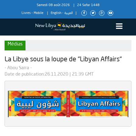
Samedi 08 août 2026
24 Safar 1448
Livres
-
Mobile
English
-
العربية
Médias
La Libye sous la loupe de “Libyan Affairs“
- Abou Sarra -
Date de publication:26.11.2020 | 21:39 GMT