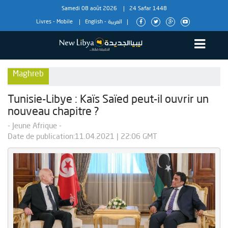
Samedi 08 août 2026
24 Safar 1448
Livres
-
Mobile
English
-
العربية
Maghreb
Tunisie-Libye : Kaïs Saïed peut-il ouvrir un
nouveau chapitre ?
- Jeune Afrique -
Date de publication:11.04.2021 | 22:06 GMT