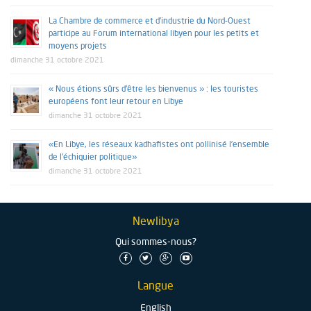
La Chambre de commerce et d’industrie du Nord-Ouest
participe au Forum international libyen pour les petits et
moyens projets
dimanche 31 octobre 2021
« Nous étions sûrs d’être les bienvenus » : les touristes
européens font leur retour en Libye
dimanche 31 octobre 2021
«En Libye, les réseaux kadhafistes ont pollinisé l’ensemble
de l’échiquier politique»
dimanche 31 octobre 2021
Newlibya
Qui sommes-nous?
Langue
English