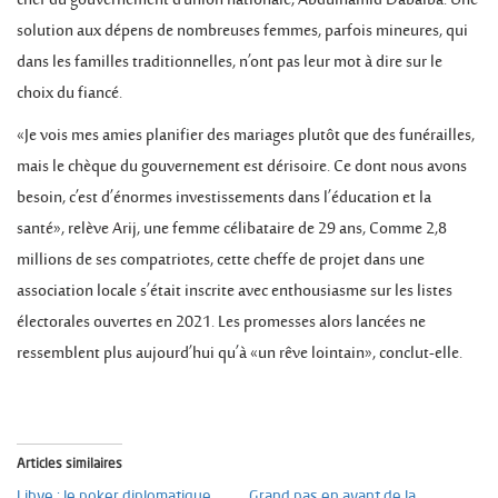
chef du gouvernement d’union nationale, Abdulhamid Dabaiba. Une
solution aux dépens de nombreuses femmes, parfois mineures, qui
dans les familles traditionnelles, n’ont pas leur mot à dire sur le
choix du fiancé.
«Je vois mes amies planifier des mariages plutôt que des funérailles,
mais le chèque du gouvernement est dérisoire. Ce dont nous avons
besoin, c’est d’énormes investissements dans l’éducation et la
santé», relève Arij, une femme célibataire de 29 ans, Comme 2,8
millions de ses compatriotes, cette cheffe de projet dans une
association locale s’était inscrite avec enthousiasme sur les listes
électorales ouvertes en 2021. Les promesses alors lancées ne
ressemblent plus aujourd’hui qu’à «un rêve lointain», conclut-elle.
Articles similaires
Libye : le poker diplomatique
Grand pas en avant de la