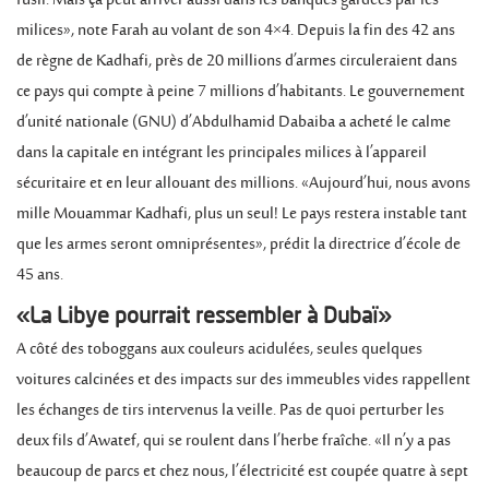
fusil. Mais ça peut arriver aussi dans les banques gardées par les
milices», note Farah au volant de son 4×4. Depuis la fin des 42 ans
de règne de Kadhafi, près de 20 millions d’armes circuleraient dans
ce pays qui compte à peine 7 millions d’habitants. Le gouvernement
d’unité nationale (GNU) d’Abdulhamid Dabaiba a acheté le calme
dans la capitale en intégrant les principales milices à l’appareil
sécuritaire et en leur allouant des millions. «Aujourd’hui, nous avons
mille Mouammar Kadhafi, plus un seul! Le pays restera instable tant
que les armes seront omniprésentes», prédit la directrice d’école de
45 ans.
«La Libye pourrait ressembler à Dubaï»
A côté des toboggans aux couleurs acidulées, seules quelques
voitures calcinées et des impacts sur des immeubles vides rappellent
les échanges de tirs intervenus la veille. Pas de quoi perturber les
deux fils d’Awatef, qui se roulent dans l’herbe fraîche. «Il n’y a pas
beaucoup de parcs et chez nous, l’électricité est coupée quatre à sept