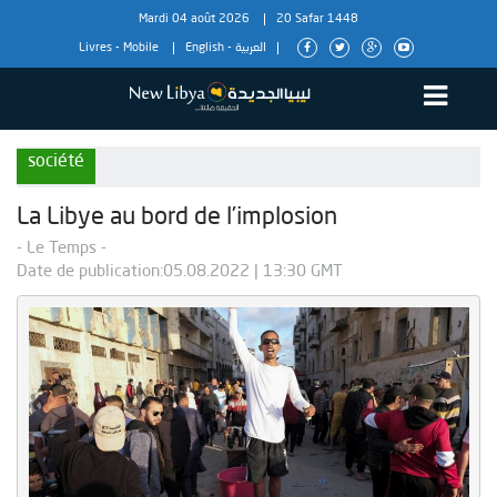
Mardi 04 août 2026
20 Safar 1448
Livres
-
Mobile
English
-
العربية
société
La Libye au bord de l’implosion
- Le Temps -
Date de publication:05.08.2022 | 13:30 GMT