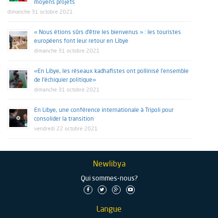
moyens projets
dimanche 31 octobre 2021
« Nous étions sûrs d’être les bienvenus » : les touristes
européens font leur retour en Libye
dimanche 31 octobre 2021
«En Libye, les réseaux kadhafistes ont pollinisé l’ensemble
de l’échiquier politique»
dimanche 31 octobre 2021
En Libye, une conférence internationale à Tripoli pour
consolider la transition
vendredi 22 octobre 2021
Newlibya
Qui sommes-nous?
Langue