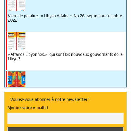
Vient de paraitre: « Libyan Affairs » No 26- septembre-octobre
2022
«Affaires Libyennes» : qui sont les nouveaux gouvernants de la
Libye ?
La Libye sous la loupe de “Libyan Affairs“
Voulez-vous abonner à notre newsletter?
Ajoutez votre e-mail ici
Table ronde sur l’enseignement en Libye