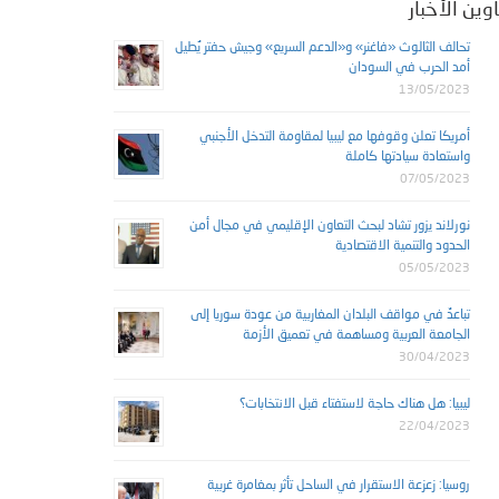
وين الأخبار
تحالف الثالوث «فاغنر» و«الدعم السريع» وجيش حفتر يُطيل
أمد الحرب في السودان
13/05/2023
أمريكا تعلن وقوفها مع ليبيا لمقاومة التدخل الأجنبي
واستعادة سيادتها كاملة
07/05/2023
نورلاند يزور تشاد لبحث التعاون الإقليمي في مجال أمن
الحدود والتنمية الاقتصادية
05/05/2023
تباعدٌ في مواقف البلدان المغاربية من عودة سوريا إلى
الجامعة العربية ومساهمة في تعميق الأزمة
30/04/2023
ليبيا: هل هناك حاجة لاستفتاء قبل الانتخابات؟
22/04/2023
روسيا: زعزعة الاستقرار في الساحل تأثر بمغامرة غربية