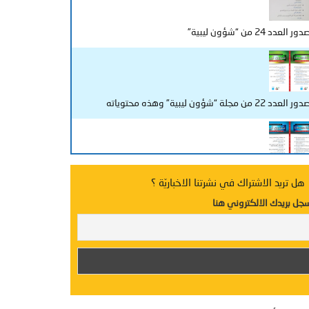
دور العدد 24 من “شؤون ليبية”
ور العدد 22 من مجلة “شؤون ليبية” وهذه محتوياته
دد جديد من “شؤون ليبية”
هل تريد الاشتراك في نشرتنا الاخباريّة ؟
جل بريدك الالكتروني هنا