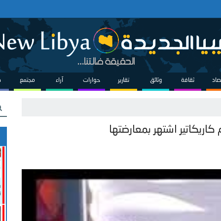
صاد
ثقافة
وثائق
تقارير
حوارات
آراء
مجتمع
ص
اريكاتير اشتهر بمعارضتها
ف
ن