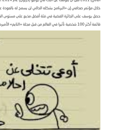
الثاني
) 2011
قبل أن يتوقف عن البث في يونيو
(
حزيران
)
عام
2014
، 
خلال مؤتمر صحافي إن
«
البرنامج بشكله الحالي لن يسمح له بالعودة ع
حصل يوسف على الجائزة الفضية في فئة أفضل مذيع على مستوى العا
قائمة أكثر
100
شخصية تأثيرا في العالم من قبل مجلة
«
التايم
»
الأميرك