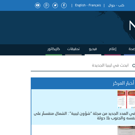
كتب
-
جوال
Français
-
English
حة
إعلام
فيديو
تحقيقات
كاريكاتور
أخبار المركز
ي العدد الجديد من مجلة “شؤون ليبية” : الشمال منقسمٌ على
فسه والجنوب بلا دولة