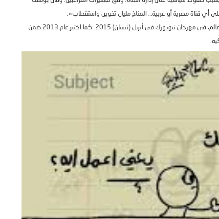
بسبب ضغوط سياسية على إدارة القناة، وفق تفسيرات المراقبين
.
وقال يوسف
لى أي قناة مصرية أو عربية
…
المناخ مليان تخوين واستقطاب
».
لم، في مهرجان نيويورك في أبريل
(
نيسان
) 2015.
كما اختير عام
2013
ضمن
ية
.