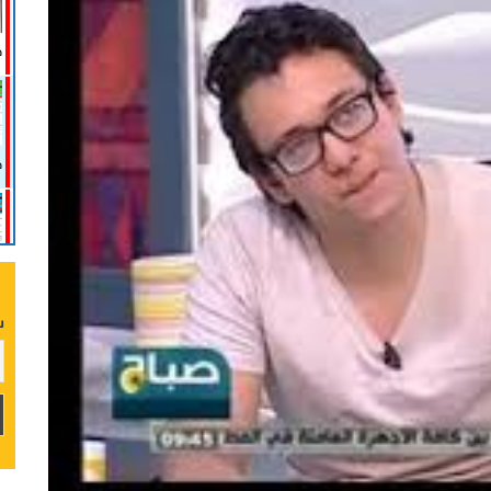
ص
صد
ع
س