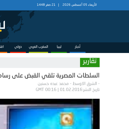
الأربعاء 05 أغسطس 2026
21 صفر 1448
أخبار
ليبيا
المغرب العربي
دولي
اقت
تقارير
السلطات المصرية تلقي القبض على رسام ك
- الشرق الاوسط - محمد عبده حسنين
تاريخ النشر:01.02.2016 | 00:16 GMT