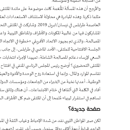
من الأسلحة الثقيلة والمتوسطة.
والأرجح أن هذه المسألة المُلغمة كانت موضوعة على مائدة الملت
مثلما ذكرنا. وهذه المبادرة هي محاولة لاستئناف الاستعدادات ل
المشاركون فيها من غالبية المكونات والأطراف والمناطق الليبية. و
المصالحة، والذي تم بجهود الاتحاد الأفريقي «خطوة في الاتجاه ال
الجلسة الافتتاحية للملتقى، الأحد الماضي في طرابلس، إلى جانب ر
السعي لإرساء دعائم المصالحة الشاملة، تمهيدا لإجراء انتخابات 
الملتقى التحضيري؟ أوضح رئيس المجلس الرئاسي المنفي في افتتاح 
تقاسم الموارد والمال، وإنما في استعادة روح الوحدة والأخوة وال
الوطنية، أعدتها نخبة من الخبراء من الجامعات ومؤسسات الدولة 
أفاد في الكلمة التي ألقاها في ختام الاجتماعات، أن هناك وثائق 
تساهم في استقرار ليبيا» مُلمحا إلى أن الملتقى ضم كل الأطراف 
صفحة جديدة؟
لكن صبر المواطن الليبي نفد من شدة الإحباط وغياب الثقة في ا
الواحد قرابة أربعة آلاف دولار سنويا، حسب آخر تقرير لـ«معهد ال