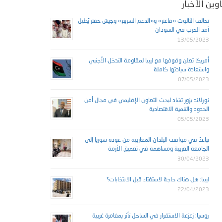
وين الأخبار
تحالف الثالوث «فاغنر» و«الدعم السريع» وجيش حفتر يُطيل
أمد الحرب في السودان
13/05/2023
أمريكا تعلن وقوفها مع ليبيا لمقاومة التدخل الأجنبي
واستعادة سيادتها كاملة
07/05/2023
نورلاند يزور تشاد لبحث التعاون الإقليمي في مجال أمن
الحدود والتنمية الاقتصادية
05/05/2023
تباعدٌ في مواقف البلدان المغاربية من عودة سوريا إلى
الجامعة العربية ومساهمة في تعميق الأزمة
30/04/2023
ليبيا: هل هناك حاجة لاستفتاء قبل الانتخابات؟
22/04/2023
روسيا: زعزعة الاستقرار في الساحل تأثر بمغامرة غربية