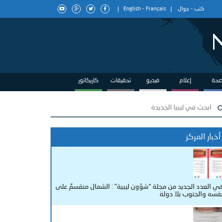
كتب
-
جوال
Français
-
English
حة
إعلام
فيديو
تحقيقات
كاريكاتور
أخبار المركز
ي العدد الجديد من مجلة “شؤون ليبية” : الشمال منقسمٌ على
فسه والجنوب بلا دولة