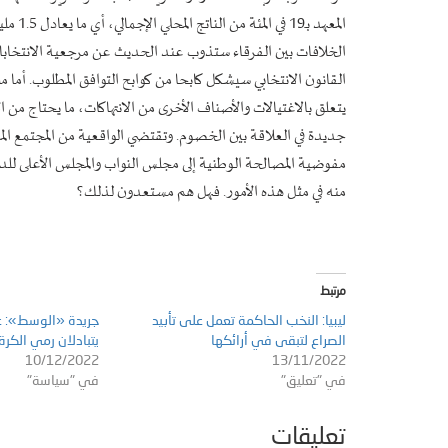
المعهد
الخلافات بين الفرقاء ستذوب عند الحديث عن مرجعية الانتخابا
القانون الانتخابي سيشكل كابحا من كوابح التوافق المطلوب. أما مل
يتعلق بالاغتيالات والأصناف الأخرى من الانتهاكات، ما يحتاج من
جديدة في العلاقة بين الخصوم. وتقتضي الواقعية من المجتمع ال
مفوضية المصالحة الوطنية إلى مجلس النواب والمجلس الأعلى لل
منه في مثل هذه الأمور. فهل هم مستعدون لذلك؟
مرتبط
ليبيا: النخب الحاكمة تعمل على تأبيد
جريدة «الوسط»: ع
الصراع لتبقى في أرائكها
يتبادلان رمي الكر
10/12/2022
13/11/2022
في "تعليق"
في "سياسة"
تعليقات