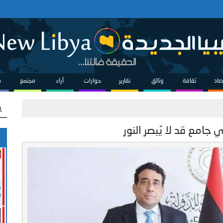
صاد
ثقافة
وثائق
تقارير
حوارات
آراء
مجتمع
ص
 جامع قد لا يُبصر النور
ف
ن