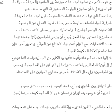
امع. فبعد أكثر من عشرة اجتماعات موزعة بين القاهرة والغردقة، بمرافقة
عنا
لمجلسين» في شأن مشروع الوثيقة الدستورية، التي ستستند عليها
يد النقطة التي توقفت عندها اللقاءات السابقة، قبل اجتماعات الغردقة
لشرقية اللواء المتقاعد خليفة حفتر بحذف شرط التخلي عن الجنسية
 للانتخابات الرئاسية بشروط. واستطرادا سيبقى مسار الانتخابات عالقا،
دستورية من إعداد مشروع الدستور. بهذا المعنى يُرجح أن رئيسي المجلسين ركزا اجتماعاتهما
للانتخابات، مع التزام أعضائها بالامتناع عن الترشُح. وبتعبير آخر، فإن
ما تقاسمُ كعكة الحكومة المقبلة.
صلا إليها «متقدمة جدا» وأنهما «أنهيا بها الكثير من الجدل» واستطاعا «وضع
إلى أين؟ قطعا ليس للانتخابات وإنما إلى التوافق على المحاصصة. وحسب
بين المجلسين» وفي حال الاختلاف تُعرض مشاريع القوانين على الاستفتاء
سار التوافق بين المشري وصالح، فقد اتهمهما بعقد صفقات وصفها بـ
الدبيبة أن غريميه يتحاوران ويتفقان على الإطاحة بحكومته، بينما يُصرُ
عام الماضي، اللذين اعتبر خبراءٌ اقتصاديون أنهما تما بناء على «معلومات