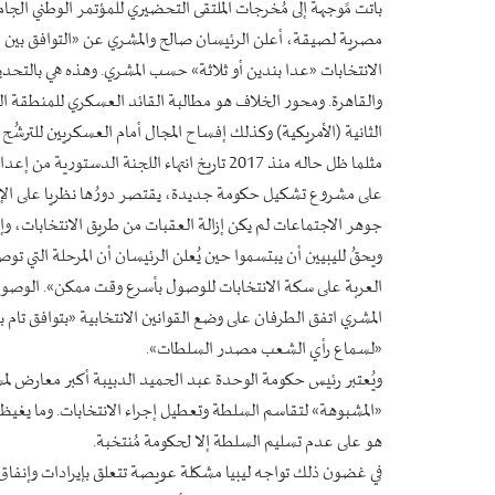
باتت مًوجهة إلى مُخرجات الملتقى التحضيري للمؤتمر الوطني الج
مصرية لصيقة، أعلن الرئيسان صالح والمشري عن «التوافق بين ا
الانتخابات «عدا بندين أو ثلاثة» حسب المشري. وهذه هي بالتحد
والقاهرة. ومحور الخلاف هو مطالبة القائد العسكري للمنطقة ا
الثانية (الأمريكية) وكذلك إفساح المجال أمام العسكريين للترشُح
مثلما ظل حاله منذ 2017 تاريخ انتهاء اللجنة ال
على مشروع تشكيل حكومة جديدة، يقتصر دورُها نظريا على الإعداد 
جوهر الاجتماعات لم يكن إزالة العقبات من طريق الانتخابات، وإن
ويحقُ لليبيين أن يبتسموا حين يُعلن الرئيسان أن المرحلة التي تو
العربة على سكة الانتخابات للوصول بأسرع وقت ممكن». الوصول 
المشري اتفق الطرفان على وضع القوانين الانتخابية «بتوافق تام 
«لسماع رأي الشعب مصدر السلطات».
ويُعتبر رئيس حكومة الوحدة عبد الحميد الدبيبة أكبر معارض لم
«المشبوهة» لتقاسم السلطة وتعطيل إجراء الانتخابات. وما يغيظ 
هو على عدم تسليم السلطة إلا لحكومة مُنتخبة.
في غضون ذلك تواجه ليبيا مشكلة عويصة تتعلق بإيرادات وإنفاق ال