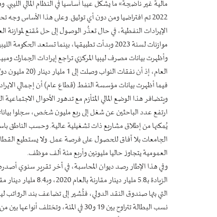
مالية غير ناضجة» ما يشكل عيبا أساسيا في النظام المالي الليب
2022 تم افتراضيا ومن دون أي توثيق. وعلى هذا الأساس وجه ت
الإيرادات النفطية، في حال تعذُر الوصول إلى حل مُقنع لموازنة ال
موازنات لسنة 2023 وبدأت تطبيقها، بينما تستعد الحكومة الليبية لإقفال دفاترها عن العام المالي المُنقضي.
وأظهرت بيانات مصرف ليبيا المركزي تراجع إيرادات الجمارك وم
فيما أظهرت بيانات مؤسسة النفط (قطاع عام) أن إجمالي الايرادات في العام الماضي بلغت 0
ويتضافر هذا الوضع المالي المتأزم مع تدهور الأحوال الاجتماعية ال
ارتفع عدد الباحثين عن شغل إلى ربع مليون شخص، سجلوا بياناتهم 
الجامعات بلا آفاق للحصول على فرصة عمل. ولا يستطيع القطاع 
العمومية يتجاوز حاليا مليونين وأربع مئة ألف موظف.
وفي هذا الإطار رصد ديوان المحاسبة، في آخر تقرير سنوي أصدره، 
نسب البطالة تتراوح بين 19 و30 في المئة،