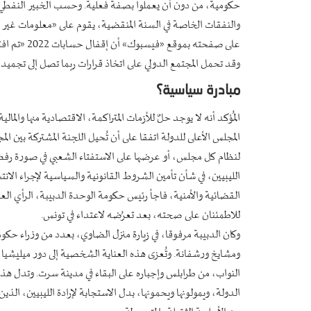
حكومية، من دون أن يعملوا بصفة فعلية. وحسب الخبير النفطي د
والنفقات الخاصة في السنة المنقضية، يقوم على «معلومات غير ن
على صفحته ب
وقد تحمل المجتمع الدولي على اتخاذ قرارات ربما تصل إلى تجميد الإ
مبادرة سياسية؟
المُؤكد أنه لا يوجد حلٌ للأزمات المتراكمة، الاقتصادية منها والم
المجلس الأعلى للدولة اتفقا على أن تُحيل اللجنة المشتركة بين الم
لنظام كل مجلس، أو عرضها على الاستفتاء الشعبي في صورة رفض 
الليبيين، في شأن تأمين الشروط القانونية والسياسية لإجراء ال
للاطمئنان على صحته، بعد تعرُضه لاعتداء في تونس.
وكان الدبيبة مرفوقا، في زيارة منزل الضاوي، بعدد من وزراء حك
ومشايخ ورشفانة. وتُعزى هذه العناية الشخصية إلى دور ميليشي
النواب، من طرابلس وإجباره على البقاء في مدينة سرت. وتدل ه
الدولة، ويمولونها ويحمونها، بدل الاستجابة لإرادة الليبيين، ال