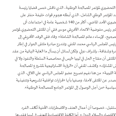
قى التحضيري لمؤتمر المصالحة الوطنية، الذي ناقش خمس قضايا رئيسة
عقد المؤتمر الوطني الشامل، الذي أبطله هجوم قوات خليفة حفتر على
العاصمة طرابلس في نيسان/ابريل 2019. وشاركت في الملتقى التحضيري الأحد الماضي، أكثر من 140 شخصية عامة في اجتماعات أتى
اعتبر رئيس مفوضية الاتحاد الأفريقي موسى فقي أن الملتقى التحضيري لمؤتمر
صحيح، لإرساء دعائم المصالحة الشاملة». وقاد فقي الوفد الأفريقي إلى
ئيس المجلس الرئاسي محمد المنفي. وتندرج مبادرة ملتقى الحوار في إطار
حرة وشفافة، بإشراف دولي. ولكن لسائل أن يسأل ما الغاية النهائية من عقد
الملتقى أن مفتاح الحل في ليبيا «ليس في محاصصة السلطة والنفوذ ولا في
عيش المشترك». وكشف المنفي أن «الرؤية الاستراتيجية لمشروع المصالحة
الليبية». من هنا نفهم تصريح عضو المجلس الرئاسي علي اللافي، الذي
ستصدر عن الملتقى لاحقا، وصفها بأنها «قرارات توافقية تشريعية وتنفيذية
السياسية «من أجل الوصول إلى المؤتمر الجامع للمصالحة الوطنية».
لمستقبل، خصوصا أن أعمال العنف والاضطرابات الأمنية تُكلف الفرد
اقتصاد والسلام الدولي». أما الكلفة الاقتصادية للعنف في ليبيا فقدرها