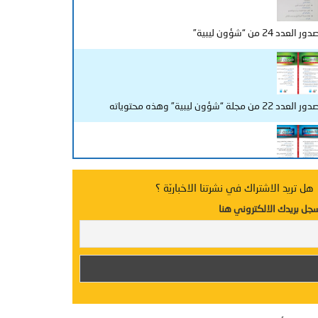
دور العدد 24 من “شؤون ليبية”
ور العدد 22 من مجلة “شؤون ليبية” وهذه محتوياته
دد جديد من “شؤون ليبية”
هل تريد الاشتراك في نشرتنا الاخباريّة ؟
جل بريدك الالكتروني هنا