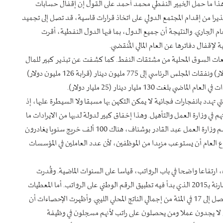
ي. وهذا ما حمل الخبير النفطي محمد أحمد على القول إن إقفال حسابات
حذيرا من إقدام المجتمع الدولي على اتخاذ قرارات قاسية، قد تصل إلى تجميد
عام الجاري. والنتيجة أن جميع الدول، بما فيها الدول النفطية، أقرت
بيعات السوق المحلية من مشتقات النفط. كما كشفت عن تبذير كبير للمال
العام، إذ أن نفقات النواب وصلت إلى 1 مليار دينار (20 مليون دولار) ونفقات المجلس الرئاسي إلى 775 مليون دينار (قرابة 126 مليون دولار)
13 مليار دينار (25 مليار دولار).
تي تهدد بانفجارات فجائية لا يمكن التكهن بها مسبقا ولا السيطرة عليها، إذ
في وزارة العمل والتأهيل. وهذا إخفاق كبير لدولة لديها من الايرادات ما
يُمكنها من إطلاق مشاريع ذات تشغيلية عالية. وحسب الناطق باسم وزارة العمل عبد القادر بوشناف، هناك 100 ألف خريج سنويا يغادرون
العام أن يستوعب مزيدا من الموظفين، لأن عدد العاملين في المؤسسات
ارتفاعا واضحا في باب الرواتب، قياسا على السنوات الماضية. وقُدرت
الزيادة بـ5.8 مليار دينار مقارنة بالعام 2020، وبـ8.4 مليار دينار مقارنة بـ2015 الذي بدأ فيه تطبيق الرقم الوطني على الرواتب. أما المعطيات
التي بثها صندوق النقد الدولي، فتُشير إلى تضاعف بند الرواتب ليصل إلى 17 في المئة من إجمالي الناتج المحلي الليبي. وأظهرت الإحصاءات أن
 وتختلف أنواعها بين من لا يجدون عملا ومن يحصلون على راتب لأنهم مسجلون في وظيفة