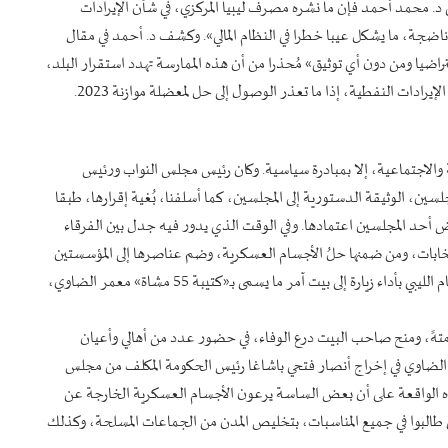
. محمد أحمد فإن ما نشره مصرف ليبيا المركزي، في شأن الإيرادات
اضجة، ما يشكل عيبا خطرا في النظام المالي». وكشف د. أحمد في مقال
موقع «فيسبوك» أن إقفال حسابات 2022 «تم افتراضيا ومن دون أي توثيق» مُحذرا من أن هذه الممارسة تهدد استقرار البلد،
يرادات النفطية، إذا ما تعذر الوصول إلى حل لمعضلة موازنة 2023.
الية والاجتماعية، إلا بمبادرة سياسية. وكان رئيس مجلس النواب ورئيس
جلسين، الوثيقة الدستورية إلى المجلسين، كما أسلفنا، بُغية إقرارها، طبقا
أحد المجلسين اعتمادها. وفي الوقت الذي يدور فيه جدل بين الفرقاء
انتخابات، ومن ضمنها حلُ الأجسام العسكرية، وضم عناصرها إلى المؤسستين
القضائية والأمنية، فاجأ رئيس حكومة الوحدة الدبيبة، الرأي العام الليبي بأداء زيارة إلى بيت آمر ما يسمى بـ«كتيبة 55 مشاة» معمر الضاوي،
ومتهً، ومنح صاحب البيت درع الوفاء، في حضور عدد من أهالي وأعيان
ا الضاوي في إخراج أنصار فتحي باشاغا رئيس الحكومة المكلف من مجلس
ذه الواقعة على أن بعض الساسة يرعون الأجسام العسكرية الخارجة عن
ذين طالبوا في جميع المناسبات، بتخليص المدن من الجماعات المسلحة، وكذلك