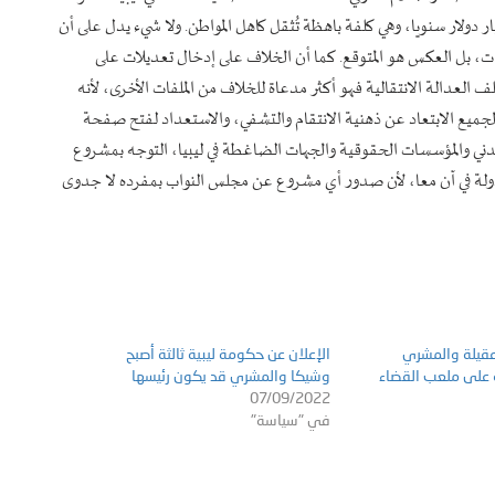
 بـ19 في المئة من الناتج المحلي الإجمالي، أي ما يعادل 1.5 مليار دولار سنويا، وهي كلفة باهظة تُثقل كاهل المواطن. ولا شيء يدل على أن
ت، بل العكس هو المتوقع. كما أن الخلاف على إدخال تعديلات على
ف العدالة الانتقالية فهو أكثر مدعاة للخلاف من الملفات الأخرى، لأنه
 الجميع الابتعاد عن ذهنية الانتقام والتشفي، والاستعداد لفتح صفحة
مدني والمؤسسات الحقوقية والجهات الضاغطة في ليبيا، التوجه بمشروع
دولة في آن معا، لأن صدور أي مشروع عن مجلس النواب بمفرده لا جدوى
قيلة والمشري
الإعلان عن حكومة ليبية ثالثة أصبح
ة على ملعب القضاء
وشيكا والمشري قد يكون رئيسها
07/09/2022
في "سياسة"