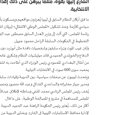
الانتخابية.
ما فتئ أركان النظام السابق في ليبيا يُعززون مواقعهم ويمسكون 
رئاسة المجلس، التي آلت إلى وزير العدل السابق مصطفى عبد الجلي
التخطيط في الحكومات السابقة الراحل محمود جبريل.
ولئن غيب الموت وزراء سابقين وشخصيات نافذة مثل أبوزيد دوردة 
الدفاع والخويلدي الحميدي قائد ميليشيات النظام وشكري غانم وز
يحصد سوى 600 صوت في الانتخابات النيابية.
ويتحدث ليبيون عن صفقات سياسية، بين الدبيبة وقيادات سابقة
ومدير جهاز مخابراته والساعدي القذافي وعبد الله منصور ومنص
يُخف رئيس المجلس الرئاسي محمد المنفي وساطته لإطلاق عبدالله م
المجلس للمساهمة في مشروع المصالحة الوطنية، على ما قال.
لإدارة محافظ الاستثمارات الليبية في الخارج. ويخشى الدبيبة من