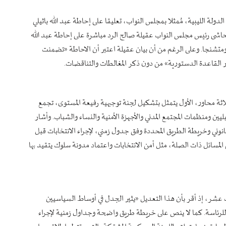
الدولة الليبية، مُمثلا بمجلس النواب، تعليقا على إحاطة عبد الله باثيلي
وتحاشى رئيس مجلس النواب عقيلة صالح الرد مباشرة على إحاطة عبد الله
 ومتشنجا. وعلى الرغم من أن بيان عقيلة اعتبر أن الاحاطة «تضمنت
 القاعدة الدستورية» من دون ذكر المغالطات والتناقضات.
ثة محاور، الأول يتمثل بتشكيل لجنة توجيهية رفيعة المستوى، تجمع
ين ومنظمات المجتمع المدني والأجهزة الأمنية والنساء والشباب. وأشار
لقانوني وخريطة الطريق المحددة وفق جدول زمني، لإجراء الانتخابات قبل
لى المسائل ذات الصلة، مثل أمن الانتخابات واعتماد مدونة سلوك يتقيد بها
ث عشر، إذ أقر بأن هذا التعديل «يثير الجدل في أوساط السياسيين
ح للرئاسة. كما لا ينص على خريطة طريق واضحة وجداول زمنية لإجراء