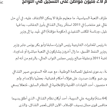
الشارع إليها بقوة، مثلما يُبرهن على ذلك إقدام 2.8 مليون مواطن على التسجيل في اللوائح
عنا
بأطراف اللعبة السياسية، ما جعلهم طرفا لا يمكن الالتفاف عليه، في أي حل
سياسي للأزمة. ومنذ تشكيل «المجلس الوطني الانتقالي» (برلمان انتقالي غير منتخب) في 2011 استأثر رجال القذافي بأبرز الحقائب، بما فيها
ل، ورئاسة المكتب التنفيذي (حكومة مؤقتة) التي عُهد بها إلى وزير
رئيس المخابرات الخارجية رئيس الوزراء سابقا وأبو بكر يونس جابر وزير
ير النفط الأسبق، ما زال آخرون يشاركون في اللعبة مباشرة أو مُداورة،
من أمثال البغدادي المحمودي رئيس الوزراء الذي أطاحت به انتفاضة 2011 وعقيلة صالح رئيس مجلس النواب الحالي، بالرغم من أنه لم
، بدعوى تحقيق المصالحة الوطنية، مع عبد الله السنوسي صهر القذافي
ور ضو. وكانت صدرت على هؤلاء أحكام قضائية، بعضُها بالإعدام. ولم
نصور، أحد القيادات الأمنية والإعلامية في النظام السابق، مُتعللا بسعي
أكثر من ذلك، يُعتبر رئيس الحكومة الراهنة عبد الحميد الدبيبة (64 سنة) وقريبه علي الدبيبة، أحد أركان نظام القذافي، الذي أطلق يديهما
 منافس قوي ممثل بسيف الإسلام، الابن الثاني لمعمر القذافي، والذي