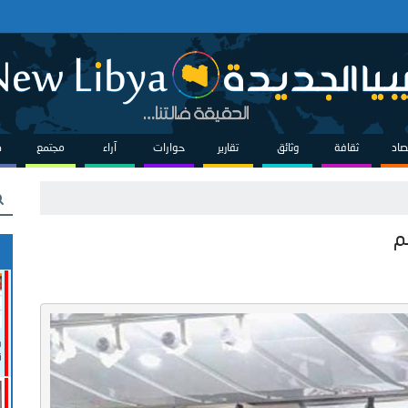
صاد
ثقافة
وثائق
تقارير
حوارات
آراء
مجتمع
ص
م
ف
ن