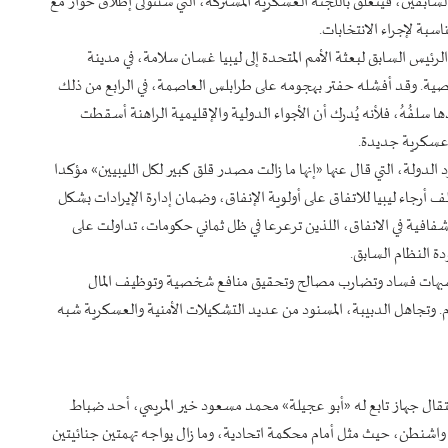
لُ أهمية عن السابقين، فيتعلق باللجنة العسكرية المشتركة، التي ستتولى إطلاق حوار مع
سبة لإجراء الانتخابات.
الرئيس السابق لبعثة الأمم المتحدة إلى ليبيا غسان سلامة، في مدينة
ن/أبريل 2019 بمشاركة ألف شخصية. وقد أفشله حفتر بهجومه على طرابلس العاصمة، في الرابع من ذلك
ا سلفُهُ، فلأنه يُدرك أن الأجواء الدولية والإقليمية الراهنة أسقطت
 عسكرية جديدة.
لدولة، التي قال عنها «إنها ما زالت مصدر قلق كبير لكل الليبيين» مؤكدا
أرجاء ليبيا للاتفاق على أولوية الإنفاق، وضمان إدارة الإيرادات بشكل
افية في الانفاق، اللذين ترعرعا في ظل ثماني حكومات، تداولت على
 شبهات فساد وتضارب مصالح وتحقيق منافع شخصية وتوظيف المال
. وتجاهل الدبيبة، المسنود من عديد التشكيلات الأمنية والعسكرية شبه
تقال جهاز تابع له «أبو عجيلة» محمد مسعود خير المريمي، أحد ضباط
لى واشنطن، حيث مثل أمام محكمة اتحادية، وما زال يواجه تهمتين جنائيتين