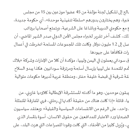
وفي خطوة تبدو تشويشا على خطة المبعوث الأممي، دعا عقيلة صالح إلى تشكيل لجنة مؤلفة من 45 عضوا موزعين بين 15 من مجلس
لدولة و15 من المستقلين وذوي الخبرة، وهم يختارون بدورهم «سلطة تنفيذية موحدة»، أي حكومة جديدة،
زع مع حكومتي الدبيبة وباشاغا على الشرعية، ويتمتع أصحابها برواتب
 من ذلك، كشف آخر تقرير لخبراء مجلس الأمن الدولي صدر الشهر الماضي، أن
مجموعات المرتزقة الدارفوريين في ليبيا كانت تتلقى دعما شهريا يصل إلى 1.2 مليون دولار. وكانت تلك المجموعات المسلحة انخرطت في أعمال
ات فكافأها على جهودها.
رنسية سابقة عن إحصاء أكثر من 15 ألف مرتزق سوداني يعملون في اليمن وليبيا، مؤكدة أن كلا من الإمارات وشركة «بلاك
 المتحدة على ليبيا بإرسال أسلحة ومرتزقة سودانيين. هكذا يبدو السلاح
منطقة شرقية في قبضة خليفة حفتر، ومنطقة غربية تُديرها حكومات متوالية
يبقون موحدين، وهو ما أكدته المستشرقة الإيطالية كلاوديا غازيني، من
 قائلة «إذا كانت هناك من حقيقة أكدتها لي رحلتي، فهي المفارقة المتمثلة
بلد واحد، على الرغم من الانقسامات السياسية والقبلية». ويعتقد سياسيون
ضحايا ورد الاعتبار للمدافعين عن حقوق الانسان، أسوة بالمسار الذي
بي، ويُزيل كثيرا من الأحقاد، التي كانت وقودا للصراعات التي هزت البلد، على