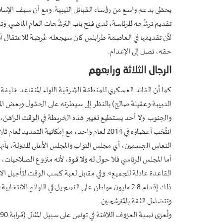
يحظى بدعم واسع من رؤساء القبائل الليبية. ومع أن سيف الإسلام
تقديم ترشُحه للرئاسة، لدى فتح باب الترشُحات العام الماضي. 
لأن تقديمها في العاصمة طرابلس كان سيجعله عُرضة للاعتقال أ
حقه، تصل إلى الإعدام.
الرجال الثلاثة ورابعهم
كما أن القائد العسكري للمنطقة الشرقية اللواء المتقاعد خليفة
الدبيبة وعقيلة صالح) بالنظر إلى سيطرته على الحقول وبعض ال
والجنوب. ولا أحد يستطيع تغيير هذه الخريطة في الوقت الراهن، 
انتُخب أعضاؤه في 2014 لعام واحد، مع إمكانية ال
النعاس الجسمين، أي مجلس النواب والمجلس الأعلى للدولة، بأنه
أما المجلس الرئاسي فلا حول له ولا قوة، لأنه منزوع الصلاحيات،
القاعدة عادلة للجميع». وفي مقابل لعبة كسب الوقت لتأجيل الانتخ
ذلك إقدام 2.8 مليون مواطن على التسجيل في اللوائح الا
وتتضاءل الثقة بالمترشحين.