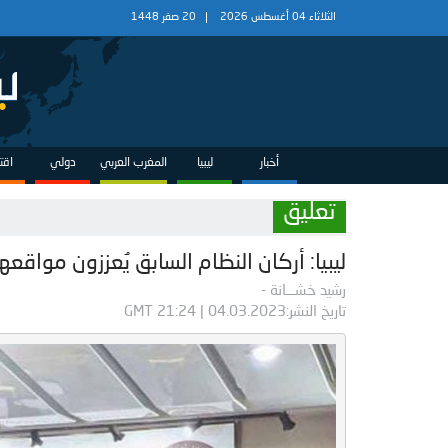
الثلاثاء 04 أغسطس 2026
20 صفر 1448
أخبار
ليبيا
المغرب العربي
دولي
اقت
تعليق
ليبيا: أركان النظام السابق يُعززون مواقعه
رشيد خشـــانة -
تاريخ النشر:04.03.2023 | 21:24 GMT