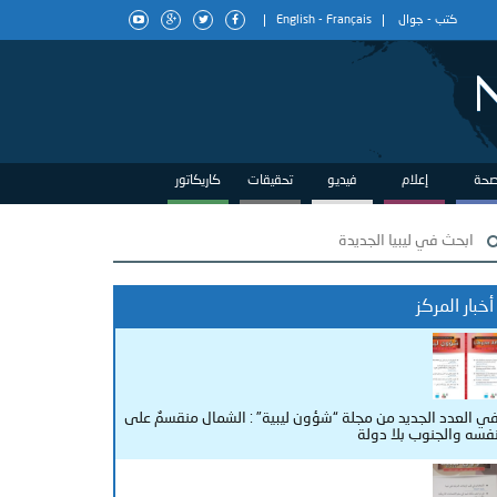
كتب
-
جوال
Français
-
English
حة
إعلام
فيديو
تحقيقات
كاريكاتور
أخبار المركز
ي العدد الجديد من مجلة “شؤون ليبية” : الشمال منقسمٌ على
فسه والجنوب بلا دولة