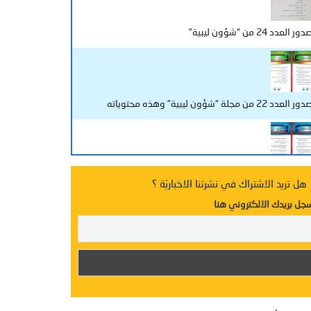
دور العدد 24 من “شؤون ليبية”
ور العدد 22 من مجلة “شؤون ليبية” وهذه محتوياته
دد جديد من “شؤون ليبية”
هل تريد الاشتراك في نشرتنا الاخباريّة ؟
جل بريدك الالكتروني هنا