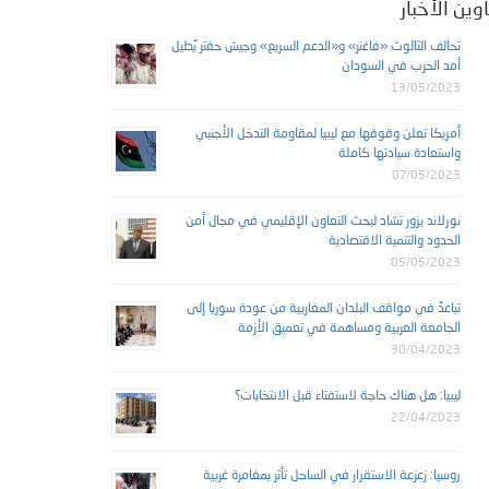
وين الأخبار
تحالف الثالوث «فاغنر» و«الدعم السريع» وجيش حفتر يُطيل
أمد الحرب في السودان
13/05/2023
أمريكا تعلن وقوفها مع ليبيا لمقاومة التدخل الأجنبي
واستعادة سيادتها كاملة
07/05/2023
نورلاند يزور تشاد لبحث التعاون الإقليمي في مجال أمن
الحدود والتنمية الاقتصادية
05/05/2023
تباعدٌ في مواقف البلدان المغاربية من عودة سوريا إلى
الجامعة العربية ومساهمة في تعميق الأزمة
30/04/2023
ليبيا: هل هناك حاجة لاستفتاء قبل الانتخابات؟
22/04/2023
روسيا: زعزعة الاستقرار في الساحل تأثر بمغامرة غربية