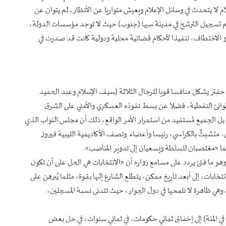
 لا يتحدث في وسائل الإعلام ويعيش متواريا عن الأنظار، لم يتوان عن
وتم تسجيل الترشح في مدينة سبها (جنوب) حيث لا توجد مؤسسات الدولة،
و الاختطاف، تنفيذا لأحكام قضائية محلية ودولية كانت قد صدرت في
 حفتر يشكل منافسا قويا للرجال الثلاثة (سيف الإسلام وعبد الحميد
موانئ النفطية، فضلا عن بسط نفوذه العسكري والأمني على الشرق
بل الجميع مُستفيد من استمرار الأمر الواقع، ذلك أن مجلس النواب الذي
تمديد لعام ثان، متشبثٌ بالكراسي، رئيسا وأعضاء. وتصف الأكاديمية الليبية فيروز
ما «مغتصبان للسلطة ويسعيان إلى تدوير المناصب».
 وهو ما فتئ يردد على مسامع زواره أن «الانتخابات هي الحل على أن تكون
ابات، إلى أبعد تاريخ ممكن، يتطلع الشارع إليها بقوة، مثلما يُبرهن على
نتخابية، وهي ظاهرة لا نلمحها في دول الجوار، حيث تتدنى نسبة المسجلين،
وتُعزى نسبة العزوف اللافتة في تونس على سبيل المثال (قرابة 90 في المئة) إلى إخفاق ثماني حكومات، في ثماني سنوات، في حل بعض