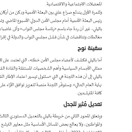
المعضلات الاجتماعية والاقتصادية.
وللمرة الأولى يندلع صراع علني بين البعثة الأممية وركن من أركان 
رئيس البعثة الأممية أمام مجلس الأمن الدولي الأسبوع الماضي. 
باثيلي، غير أن ردهُ جاء باسم «رئاسة مجلس النواب» وأتى غاضبا
مغالطات وتناقضات في شأن فشل مجلسي النواب والدولة في إقرار
سفينة نوح
أما باثيلي فكشف لأعضاء مجلس الأمن خطته، التي تعتمد على ثلا
ممثلي الأجسام السياسية وأهم الشخصيات المستقلة والقادة القبلي
باثيلي إلى أن هذه اللجنة هي التي «ستتولى تيسير اعتماد الإطار ا
نهاية العام الحالي». وستوفّر اللجنة منصة لتعزيز توافق الآراء ع
كافة المترشحين.
تعديل مُثير للجدل
ويتعلق المحور الثاني من خريطة باثيلي بالتعديل الدستوري الثال
والمواطنين، ولا يعالج بعض المسائل الأساسية مثل معايير الترش