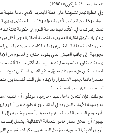
تتعلقان بحادثة «لوكربي» (1988).
النواب و15 من المجلس الأعلى ل
تحت إشراف دولي. وكأنما ليبيا بحاجة اليوم إلى حكومة ثالثة تتنا
وامتيازات تُرهق المالية العمومية، المُصابة أصلا بالعجز. أكثر
هجومية، إلى جانب الجيش الذي يقوده حفتر، والمدعوم من الإمار
وتحدثت تقارير ف
شيلد سيكيوريتي» متهمتان بخرق حظر الأسلحة، الذي تفرضه الأمم
مصدرا دائما لتهديد الاستقرار والإبقاء على البلد مُقسما بين 
تستمد شرعيتها من الأمم المتحدة.
مع ذلك، فإن كثيرين داخل ليبيا وخارجها، موقنُون أن الليبيين س
«مجموعة الأزمات الدولية» في أعقاب جولة طويلة على أقاليم ليبيا،
بأن جميع الليبيين الذين التقيتهم يعتبرون أنفسهم مُنتمين إلى 
ليبيون أن إطلاق مسار خاص للعدالة الانتقالية، يشمل إنصاف ال
اتُبع في أفريقيا الجنوبية، سيُعزز اللحمة بين مكونات المجتمع اللي