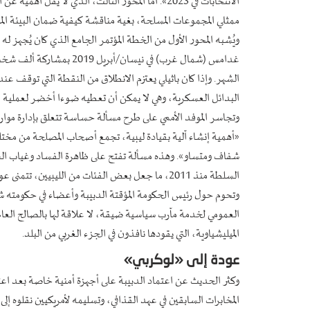
الانتخابات في 2023». أما المحور الثالث، الذي لا يق
ممثلي المجموعات المسلحة، بغية مناقشة كيفية ضمان البيئة المنا
ويُشبه المحور الأول من الخطة المؤتمر الجامع الذي كان يُجهز له 
غدامس (شمال غرب) في نيسا
الشهر. وإذا كان باثيلي يعتزم الانطلاق من النقطة التي توقف عنده
البدائل العسكرية، وهي لا يمكن أن تعطيه ضوءا أخضر لعملية
وتجاسر الموفد الأممي على طرح مسألة حساسة تتعلق بإدارة موارد ا
«أهمية إنشاء آلية بقيادة ليبية، تجمع أصحاب المصلحة من مختلف 
شفاف ومتساو». وهذه مسألة تفتح على ظاهرة الفساد وغياب الشف
السلطة منذ 2011، ما جعل بعض الفئات من الليبيين، تتمنى عودة النظام السابق.
وتحوم حول رئيس الحكومة المؤقتة الدبيبة وأعضاء في حكومته
العمومي لخدمة مآرب سياسية ضيقة، لا علاقة لها بالصالح العام
الميليشياوية، التي يقودها نافذون في الجزء الغربي من البلد.
عودة إلى «لوكربي»
وكثر الحديث عن اعتماد الدبيبة على أجهزة أمنية خاصة بعد اع
المخابرات السابقين في عهد القذافي، وتسليمه لأمريكيين نقلوه إ