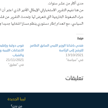
مدى أكثر من عشر سنوات.
من هنا نفهم التقرير الاستخباراتي الإيطالي الأخير الذي اعتبر أن ا
جراء الضغوط الخارجية التي تتعرض لها. وتحدث التقرير عن فشل 
السياسي، مع انعدام إطار دستوري ينظم مسارا انتخابيا جديدا ومو
مرتبط
فتحي باشاغا الوزير الليبي السابق الطامح
قوى دولية وإقليمية
للترشح إلى الرئاسة
الانتخابات الليبية 
13/10/2021
والشباب
في "سياسة"
21/11/2021
في "تعليق"
تعليقات
ليبيا الجديدة
من نحن؟