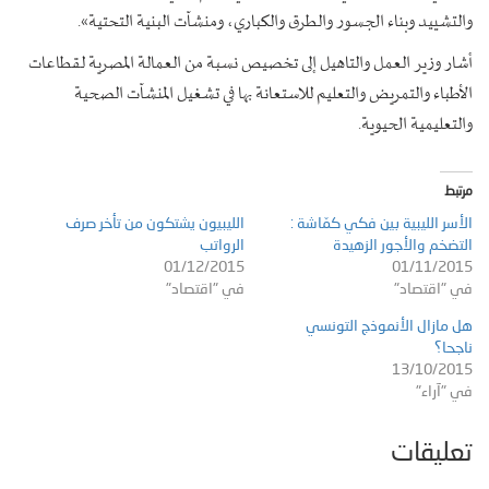
والتشييد وبناء الجسور والطرق والكباري، ومنشآت البنية التحتية».
أشار وزير العمل والتاهيل إلى تخصيص نسبة من العمالة المصرية لقطاعات
الأطباء والتمريض والتعليم للاستعانة بها في تشغيل المنشآت الصحية
والتعليمية الحيوية.
مرتبط
الأسر الليبية بين فكي كمّاشة :
الليبيون يشتكون من تأخر صرف
التضخم والأجور الزهيدة
الرواتب
01/12/2015
01/11/2015
في "اقتصاد"
في "اقتصاد"
هل مازال الأنموذج التونسي
ناجحا؟
13/10/2015
في "آراء"
تعليقات