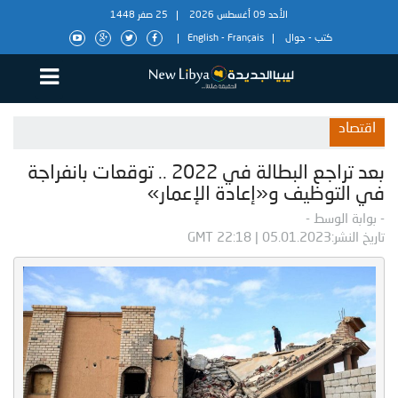
الأحد 09 أغسطس 2026
25 صفر 1448
كتب
-
جوال
Français
-
English
اقتصاد
بعد تراجع البطالة في 2022 .. توقعات بانفراجة
في التوظيف و«إعادة الإعمار»
- بوابة الوسط -
تاريخ النشر:05.01.2023 | 22:18 GMT