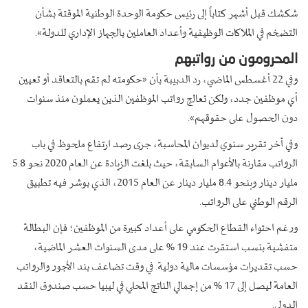
شكشك قبل أشهر كتاباً إلى رئيس حكومة الوحدة الوطنية الموقتة بشأن
التضخم في الملاكات الوظيفية وأعداد العاملين بالجهاز الإداري للدولة».
المحرومون من رواتبهم
وفي 22 أغسطس الماضي، رد الدبيبة بأن «حكومته لم تقم بالتعاقد أو تعيين
أي موظفين جدد، ولكن تعالج رواتب الموظفين الذين يعملون منذ سنوات
دون الحصول على حقوقهم».
وفي آخر تقرير سنوي لديوان المحاسبة، جرى رصد ارتفاع ملحوظ في باب
الرواتب مقارنة بالأعوام السابقة، حيث بلغت الزيادة عن العام 2020 نحو 5.8
مليار دينار وبنحو 8.4 مليار دينار عن العام 2015، الذي بوشر فيه تطبيق
الرقم الوطني على الرواتب.
ورغم احتواء القطاع الحكومي على أعداد كبيرة من الموظفين؛ فإن البطالة
متفشية بنسب استقرت عند 19 % على مدى السنوات العشر الماضية،
حسب تقديرات مؤسسات مالية دولية. في وقت تضاعف بند الأجور والرواتب
العامة ليصل إلى 17 % من إجمالي الناتج المحلي في ليبيا حسب صندوق النقد
الدولي.