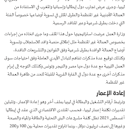
ليبيا، وجرى عرض تجارب دول إيطاليا وإسبانيا والمغرب في الاستفادة من
العمالة الأجنبية غير المنظمة والطرق المثلى في تسوية أوضاعها خصوصاً الفئة
التي دخلت بطرق شرعية وعبر المنافد الرسمية.
وزارة العمل عرضت استراتيجيتها حول هذا الملف وما جرى اتخاذه من إجراءات
بخصوص العمالة غير المنظمة مثل إطلاق منصة وافد للاستجلاب وتسوية
أوضاع العمالة الوافدة بطرق شرعية وفق القوانين والتشريعات النافدة،
وكذلك توقيع عدة مذكرات تفاهم لتبادل الأيدي العاملة وفق احتياجات سوق
العمل الليبية مع عدة دول منها مصر والنيجر وتونس وكذلك التوجه إلى إبرام
مذكرات أخرى مع عدة دول في الفترة القريبة المقبلة للحد من ظاهرة العمالة
غير المنظمة.
إعادة الإعمار
وترتبط أرقام التشغيل والبطالة في ليبيا بملف آخر وهو إعادة الإعمار، وتتباين
تقديرات تكلفة إعمار ليبيا، فحسب المنتدى الاقتصادي الذي عقد في إيطاليا
أغسطس 2021 تطل كلفة مشروعات البنى التحتية والطاقة والمياه والصحة
وغيرها إلى نصف تريليون دولار، بينما تتراوح تقديرات محلية بين 100 و200