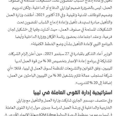
تأهيل وإعادة إدماج الشباب المنضوين تحت التشكيلات المسلحة في صفوف
العمل، ليس بالضرورة ضمهم لوزارتي الدفاع أو الداخلية، ولكن تدريبهم
وضمهم للوظائف المدنية والمهنية. وفي 23 أكتوبر 2021، أطلقت وزارة العمل
والتأهيل مبادرة تستهدف تأهيل وإعادة إدماج الشباب المنضوين تحت
التشكيلات المسلحة في صفوف العمل، حيث أشارت وقتها إلى «تشكيل لجان
فرعية، وعقد اجتماعات بحضور رئاسة الأركان ووزارة الداخلية وأيضا
ًالبرنامج الليبي لإعادة التأهيل بشأن وضع الخطط الكفيلة».
الوزير أعاد التذكير بالمبادرة في 27 سبتمبر 2021، حين أعلن إلزام الشركات
المشاركة في برنامج إعادة الإعمار بتخصيص 30 % من قوة العمل لديها
لليبيين، وفق القوانين والتشريعات المنظمة لسوق العمل في ليبيا، قائلا: «أي
شركة تستجلب عمالة تلتزم بتشغيل 30 % من الليبيين الباحثين عن العمل،
إضافة إلى 20 % للتدريب».
استراتيجية إدارة القوى العاملة في ليبيا
وفي منتصف ديسمبر الجاري شاركت وزارة العمل والتأهيل مع وزارتي
الخارجية والداخلية في ورشة العمل لدراسة جدوى حول إدارة القوى العاملة
في ليبيا بدعم من منظمة الهجرة الدولية IOM Libya وبعثة الاتحاد الأوروبي في