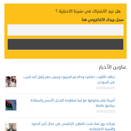
هل تريد الاشتراك في نشرتنا الاخباريّة ؟
سجل بريدك الالكتروني هنا
عدد جديد من “شؤون ليبية”
عناوين الأخبار
تحالف الثالوث «فاغنر» و«الدعم السريع» وجيش حفتر يُطيل أمد الحرب
في السودان
13/05/2023
أمريكا تعلن وقوفها مع ليبيا لمقاومة التدخل الأجنبي واستعادة
سيادتها كاملة
07/05/2023
نورلاند يزور تشاد لبحث التعاون الإقليمي في مجال أمن الحدود
والتنمية الاقتصادية