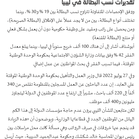
تقديرات نسب البطالة في ليبيا
ووفق الإحصاءات المتفاوتة تتراوح نسب البطالة بين 19 % و30 %، بينما
تختلف أنواع البطالة، بين من لا يجد عملاً على الإطلاق (البطالة الصريحة)،
ومن يحصل على راتب ومقيد على وظيفة حكومية دون أن يعمل بشكل فعلي
أو منتج (البطالة المقنعة).
أبوشناف أشار إلى أن هناك 100 ألف خريج سنوياً في ليبيا، بينما يبلغ معدل
الفقر 42 % وفق بيانات وزارة الشؤون الاجتماعية بحكومة الوحدة الوطنية
الموقتة، فيما تسبب الفقر في بحث المواطنين عن عمل إضافي.
وفي 27 يوليو 2022 قال وزير العمل والتأهيل بحكومة الوحدة الوطنية الموقتة
علي العابد، إن عدد الباحثين عن العمل المسجلين بالمنظومة تقلص من 340
ألفاً إلى 220 ألف باحث، مشيراً إلى ارتفاع عدد الموظفين في الدولة ليتجاوز
مليونين و400 ألف موظف.
لكن متابعين للشأن الليبي يرون عدم حاجة مؤسسات الدولة إلى هذا الكم
الهائل من الموظفين الجدد في قطاعاتها الوزارية، ويوضحون أن «هذه الزيادة
قد ينجم عنها خروقات في صرف الرواتب وهي مسألة كانت محل مراسلات بين
رئيس ديوان المحاسبة خالد شكشك وحكومة عبدالحميد الدبيبة، حيث أرسل