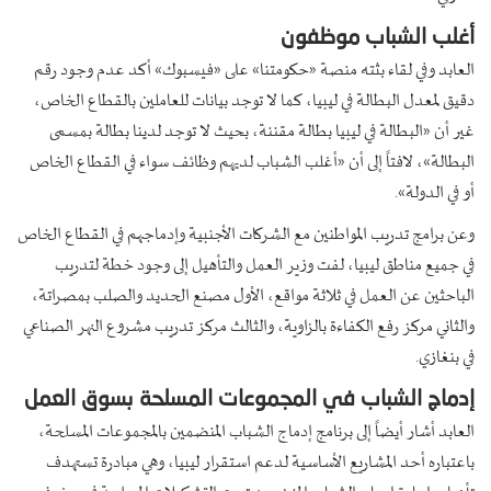
أغلب الشباب موظفون
العابد وفي لقاء بثته منصة «حكومتنا» على «فيسبوك» أكد عدم وجود رقم
دقيق لمعدل البطالة في ليبيا، كما لا توجد بيانات للعاملين بالقطاع الخاص،
غير أن «البطالة في ليبيا بطالة مقننة، بحيث لا توجد لدينا بطالة بمسمى
البطالة»، لافتاً إلى أن «أغلب الشباب لديهم وظائف سواء في القطاع الخاص
أو في الدولة».
وعن برامج تدريب المواطنين مع الشركات الأجنبية وإدماجهم في القطاع الخاص
في جميع مناطق ليبيا، لفت وزير العمل والتأهيل إلى وجود خطة لتدريب
الباحثين عن العمل في ثلاثة مواقع، الأول مصنع الحديد والصلب بمصراتة،
والثاني مركز رفع الكفاءة بالزاوية، والثالث مركز تدريب مشروع النهر الصناعي
في بنغازي.
إدماج الشباب في المجموعات المسلحة بسوق العمل
العابد أشار أيضاً إلى برنامج إدماج الشباب المنضمين بالمجموعات المسلحة،
باعتباره أحد المشاريع الأساسية لدعم استقرار ليبيا، وهي مبادرة تستهدف