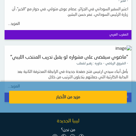
- الخبر -
اعتبر السفير السوداني في الجزائر، عصام عوض متولي، في حوار مع “الخبر”، أن
زيارة الرئيس السوداني، عمر حسن البشير،
المزيد...
المغرب العربي
"ماضوي سيقضى على مشواره لو يقبل تدريب المنتخب الليبي"
- الشروق الرياضي - حاوره : زهـير لشطب
يأمل أبناء سيدي ارغيس فتح صفحة جديدة في الرابطة المحترفة الثانية بعد
البداية الكارثية التي جعلتهم يتذيلون الترتيب من خلال
المزيد...
مزيد من الأخبار
المغرب العربي
ليبيا الجديدة
من نحن؟