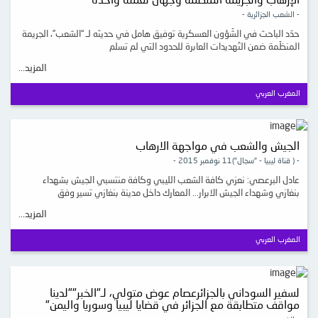
الإرهاب والجريمة المنظّمة وجهان لعملة واحدة
- الشعب الجزائرية -
حدّد الباحث في الشّؤون العسكرية توفيق هامل في حديثه لـ “الشعب”، الجريمة
المنظّمة ضمن التّهديدات العابرة للحدود التي لم تسلم
المزيد...
المغرب العربي
الجيش والشعب في مواجهة الارهاب
- ( قناة ليبيا - "سجال")11 نوفمبر 2015 -
عادل البرعصي: نعزي كافة الشعب الليبي وكافة منتسبي الجيش بشهداء
بنغازي وشهداء الجيش الابرار... المعارك داخل مدينة بنغازي تسير وفق
المزيد...
المغرب العربي
لسفير السوداني بالجزائرعصام عوض متولي، لـ"الخبر""لدينا
مواقف متطابقة مع الجزائر في قضايا ليبيا وسوريا واليمن"